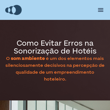
Como Evitar Erros na
Sonorização de Hotéis
O
som ambiente
é um dos elementos mais
silenciosamente decisivos na percepção de
qualidade de um empreendimento
hoteleiro.